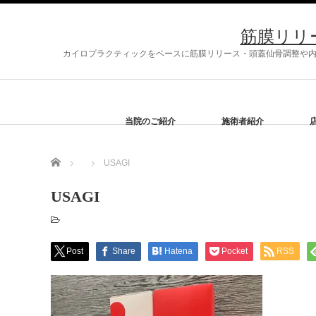
筋膜リリ
カイロプラクティックをベースに筋膜リリース・頭蓋仙骨調整や内臓
当院のご紹介
施術者紹介
Home
USAGI
USAGI
Post
Share
Hatena
Pocket
RSS