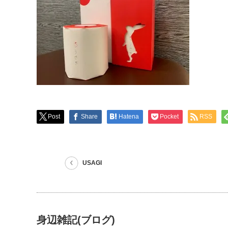
Post
Share
Hatena
Pocket
RSS
USAGI
身辺雑記(ブログ)