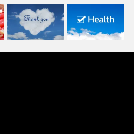
ハンドメイドのバスクチーズケ
『春腰痛』早めの対策を！
ーキをいただ…
Vol.1 …