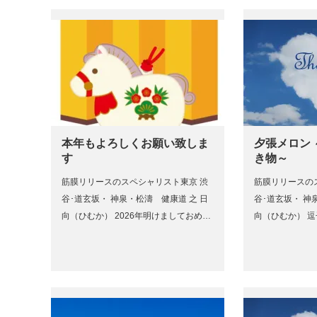
本年もよろしくお願い致しま
夕張メロン
す
き物～
筋膜リリースのスペシャリスト東京 渋
筋膜リリースの
谷･道玄坂・ 神泉・松濤 健康道 之 日
谷･道玄坂・ 神
向（ひむか） 2026年明けましておめ…
向（ひむか） 