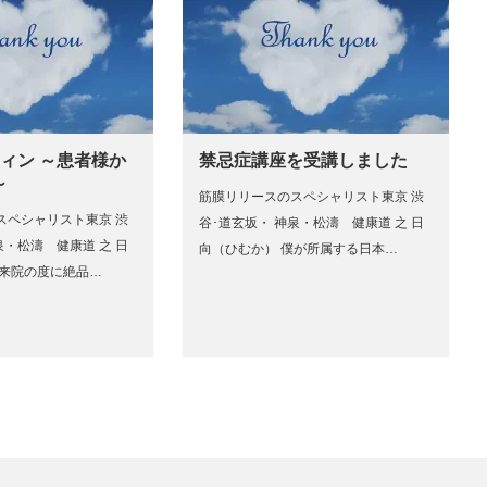
ィン ～患者様か
禁忌症講座を受講しました
～
筋膜リリースのスペシャリスト東京 渋
スペシャリスト東京 渋
谷･道玄坂・ 神泉・松濤 健康道 之 日
泉・松濤 健康道 之 日
向（ひむか） 僕が所属する日本…
ご来院の度に絶品…