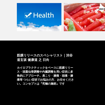
『春腰痛』早めの対策を！
Vol.2 |…
虎杖浜の山わさびたらこ
筋膜リリースのスペシャリスト｜渋谷
道玄坂 健康道 之 日向
カイロプラクティックをベースに筋膜リリー
ス・頭蓋仙骨調整や内臓調整を用い症状に多
角的にアプローチ。肩こり ･ 腰痛 ･ 頭痛・膝
痛等 つらい症状でお悩みの方、お任せくださ
い。コンセプトは『究極の施術』です