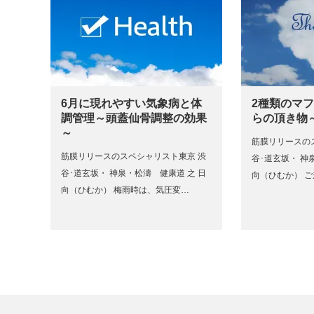
6月に現れやすい気象病と体
2種類のマフ
調管理～頭蓋仙骨調整の効果
らの頂き物
～
筋膜リリースの
筋膜リリースのスペシャリスト東京 渋
谷･道玄坂・ 神
谷･道玄坂・ 神泉・松濤 健康道 之 日
向（ひむか） 
向（ひむか） 梅雨時は、気圧変…