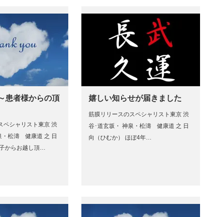
 ～患者様からの頂
嬉しい知らせが届きました
筋膜リリースのスペシャリスト東京 渋
スペシャリスト東京 渋
谷･道玄坂・ 神泉・松濤 健康道 之 日
泉・松濤 健康道 之 日
向（ひむか） ほぼ4年…
逗子からお越し頂…