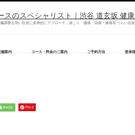
ースのスペシャリスト｜渋谷 道玄坂 健康道
調整を用い症状に多角的にアプローチ。肩こり ･ 腰痛 ･ 頭痛・膝痛等 つらい
店舗案内
コース・料金のご案内
ご予約方法
患者
feedly
Pin it