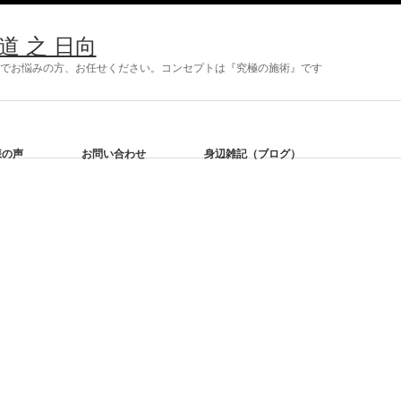
 之 日向
症状でお悩みの方、お任せください。コンセプトは『究極の施術』です
様の声
お問い合わせ
身辺雑記（ブログ）