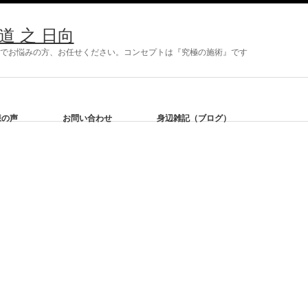
 之 日向
症状でお悩みの方、お任せください。コンセプトは『究極の施術』です
様の声
お問い合わせ
身辺雑記（ブログ）