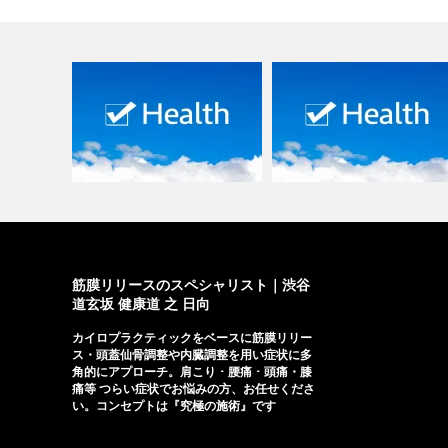
『春腰痛』早めの対策を！
『春腰痛』早めの対策を！
Vol.2 |…
Vol.1 …
筋膜リリースのスペシャリスト｜渋谷
道玄坂 健康道 之 日向
カイロプラクティックをベースに筋膜リリー
ス・頭蓋仙骨調整や内臓調整を用い症状に多
角的にアプローチ。肩こり ･ 腰痛 ･ 頭痛・膝
痛等 つらい症状でお悩みの方、お任せくださ
い。コンセプトは『究極の施術』です