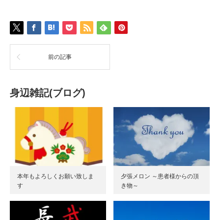
前の記事
身辺雑記(ブログ)
本年もよろしくお願い致しま
夕張メロン ～患者様からの頂
す
き物～