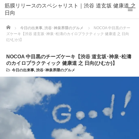
筋膜リリースのスペシャリスト｜渋谷 道玄坂 健康道 之
日向
Home
今日の出来事
,
渋谷･神泉界隈のグルメ
NOCOA 中目黒のチー
ズケーキ【渋谷 道玄坂･神泉･松濤のカイロプラクティック 健康道 之 日向
(ひむか)】
NOCOA 中目黒のチーズケーキ【渋谷 道玄坂･神泉･松濤
のカイロプラクティック 健康道 之 日向(ひむか)】
今日の出来事
,
渋谷･神泉界隈のグルメ