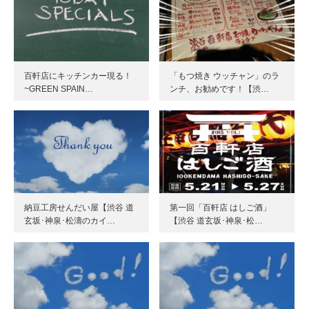
百軒店にキッチンカー現る！
「もつ焼き ウッチャン」のラ
~GREEN SPAIN…
ンチ、お勧めです！【渋…
納豆工房せんだい屋【渋谷 道
第一回「百軒店 はしご酒」
玄坂･神泉･松濤のカイ…
【渋谷 道玄坂･神泉･松…