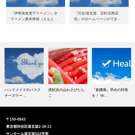
『伊勢海老煮干ラーメン』＠
『渋谷/道玄坂 百軒店商店
ラーメン惠本将裕（えもと…
街』のホームページができ…
ハンドメイドのバスク
虎杖浜の山わさびたら
『春腰痛』早めの対策
チーズケー…
こ
を！ Vo…
〒150-0043
東京都渋谷区道玄坂2-18-11
サンモール道玄坂524号室