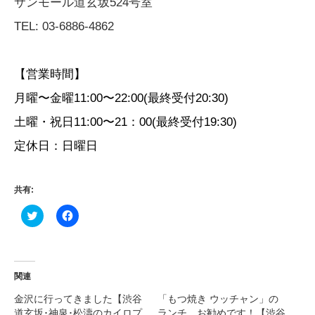
サンモール道玄坂524号室
TEL: 03-6886-4862
【営業時間】
月曜〜金曜11:00〜22:00(最終受付20:30)
土曜・祝日11:00〜21：00(最終受付19:30)
定休日：日曜日
共有:
ク
Facebook
リ
で
ッ
共
ク
有
し
す
て
る
Twitter
に
関連
で
は
共
ク
有
リ
金沢に行ってきました【渋谷
「もつ焼き ウッチャン」の
(新
ッ
道玄坂･神泉･松濤のカイロプ
ランチ、お勧めです！【渋谷
し
ク