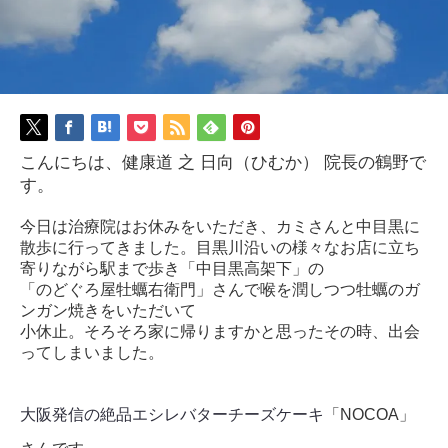
こんにちは、健康道 之 日向（ひむか） 院長の鶴野で
す。
今日は治療院はお休みをいただき、カミさんと中目黒に
散歩に行ってきました。
目黒川沿いの様々なお店に立ち
寄りながら駅まで歩き「中目黒高架下」の
「のどぐろ屋牡蠣右衛門」さんで喉を潤しつつ牡蠣のガ
ンガン焼きをいただいて
小休止。そろそろ家に帰りますかと思ったその時、出会
ってしまいました。
大阪発信の絶品エシレバターチーズケーキ
「NOCOA」