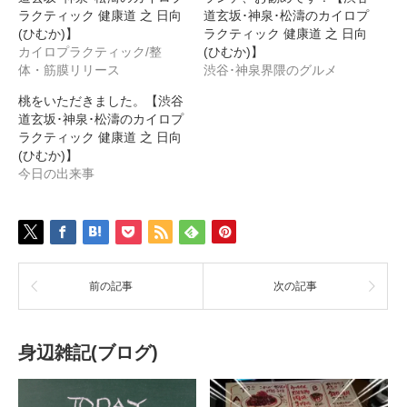
い
し
ラクティック 健康道 之 日向
道玄坂･神泉･松濤のカイロプ
ウ
て
(ひむか)】
ィ
く
ラクティック 健康道 之 日向
ン
だ
カイロプラクティック/整
(ひむか)】
ド
さ
ウ
い
体・筋膜リリース
渋谷･神泉界隈のグルメ
で
(新
開
し
桃をいただきました。【渋谷
き
い
ま
ウ
道玄坂･神泉･松濤のカイロプ
す)
ィ
ラクティック 健康道 之 日向
ン
ド
(ひむか)】
ウ
今日の出来事
で
開
き
ま
す)
前の記事
次の記事
身辺雑記(ブログ)