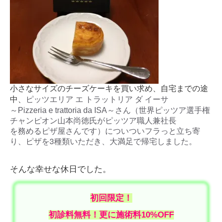
小さなサイズのチーズケーキを買い求め、自宅までの途
中、
ピッツエリア エ トラットリア ダ イーサ
さん（世界ピッツア選手権
～Pizzeria e trattoria da ISA～
チャンピオン山本尚徳氏がピッツア職人兼社長
を務めるピザ屋さんです）についついフラっと立ち寄
り、ピザを3種類いただき、大満足で帰宅しました。
そんな幸せな休日でした。
初回限定！
初診料無料！更に施術料10%OFF