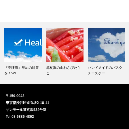
『春腰痛』早めの対策
虎杖浜の山わさびたら
ハンドメイドのバスク
を！Vol…
こ
チーズケー…
〒150-0043
東京都渋谷区道玄坂2-18-11
サンモール道玄坂524号室
Tel:03-6886-4862