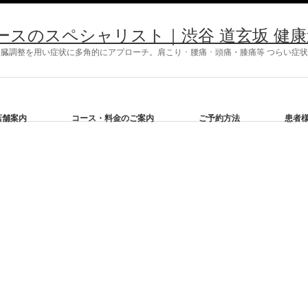
ースのスペシャリスト｜渋谷 道玄坂 健康道
調整を用い症状に多角的にアプローチ。肩こり ･ 腰痛 ･ 頭痛・膝痛等 つらい
店舗案内
コース・料金のご案内
ご予約方法
患者