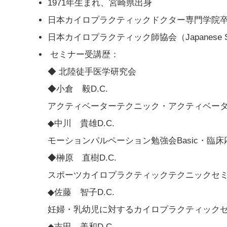
1971年生まれ、宮崎県出身
日本カイロプラクティックドクター専門学院
日本カイロプラクティック師協会（Japanese Societ
セミナー受講歴：
◆
北陸徒手医学研究会
◆
小倉 毅D.C.
アクティベーターテクニック・アクティベータ
◆
中川 貴雄D.C.
モーションパルペーション勉強会Basic・臨
◆
榊原 直樹D.C.
スポーツカイロプラクティックテクニックセ
◆
佐藤 智子D.C.
妊婦・乳幼児に対するカイロプラクティック
◆
吉田 美和D.C.