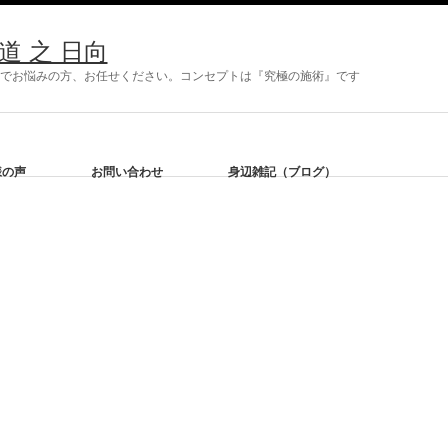
 之 日向
症状でお悩みの方、お任せください。コンセプトは『究極の施術』です
様の声
お問い合わせ
身辺雑記（ブログ）