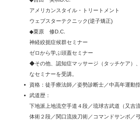
アメリカンスタイル・トリートメント
ウェブスターテクニック(逆子矯正)
◆
栗原 修D.C.
神経絞扼症候群セミナー
ゼロから学ぶ頭蓋セミナー
◆
その他、認知症マッサージ（タッチケア）
なセミナーを受講。
資格：徒手療法師／姿勢診断士／中高年運動
武道歴：
下地派上地流空手道４段／琉球古武道（又吉
体術２段／関口流抜刀術／コマンドサンボ／