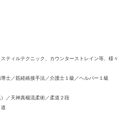
、スティルテクニック、カウンターストレイン等、様々
指導士／筋経絡接手法／介護士１級／ヘルパー１級
流）／天神真楊流柔術／柔道２段
弓道