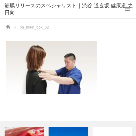
筋膜リリースのスペシャリスト｜渋谷 道玄坂 健康道 之
日向
Home
ph_main_box_02