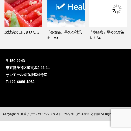
虎杖浜の山わさびたら
『春腰痛』早めの対策
『春腰痛』早めの対策
こ
を！Vol…
を！ Vo…
〒150-0043
東京都渋谷区道玄坂2-18-11
サンモール道玄坂524号室
Tel:03-6886-4862
Copyright ©
筋膜リリースのスペシャリスト｜渋谷 道玄坂 健康道 之 日向
All Rights Reserved.