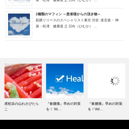
泉・松濤 健康道 之 日向（ひむか） …
2種類のマフィン ～患者様からの頂き物～
筋膜リリースのスペシャリスト東京 渋谷･道玄坂・ 神
泉・松濤 健康道 之 日向（ひむか） …
虎杖浜の山わさびたら
『春腰痛』早めの対策
『春腰痛』早めの対策
こ
を！ Vo…
を！Vol…