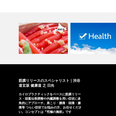
『春腰痛』早めの対策を！
虎杖浜の山わさびたらこ
Vol.1 …
筋膜リリースのスペシャリスト｜渋谷
道玄坂 健康道 之 日向
カイロプラクティックをベースに筋膜リリー
ス・頭蓋仙骨調整や内臓調整を用い症状に多
角的にアプローチ。肩こり ･ 腰痛 ･ 頭痛・膝
痛等 つらい症状でお悩みの方、お任せくださ
い。コンセプトは『究極の施術』です