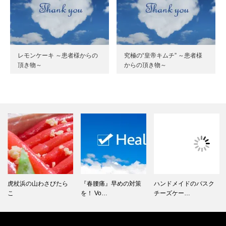
レモンケーキ ～患者様からの
究極の“皇帝キムチ” ～患者様
頂き物～
からの頂き物～
虎杖浜の山わさびたら
『春腰痛』早めの対策
ハンドメイドのバスク
こ
を！ Vo…
チーズケー…