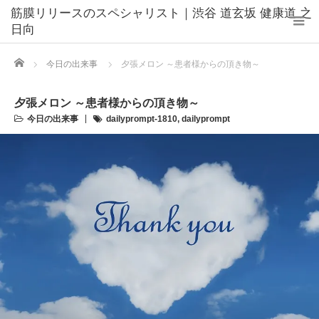
筋膜リリースのスペシャリスト｜渋谷 道玄坂 健康道 之
日向
Home
今日の出来事
夕張メロン ～患者様からの頂き物～
夕張メロン ～患者様からの頂き物～
今日の出来事
dailyprompt-1810
,
dailyprompt