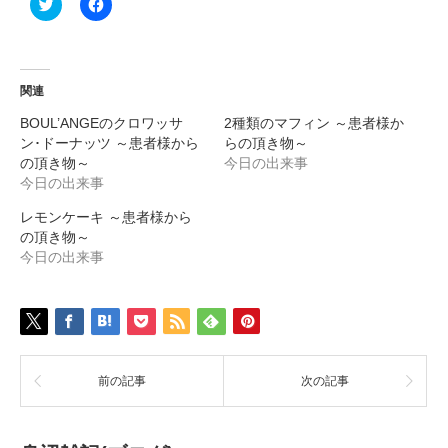
ク
Facebook
リ
で
ッ
共
ク
有
し
す
て
る
Twitter
に
関連
で
は
共
ク
有
リ
BOUL’ANGEのクロワッサ
2種類のマフィン ～患者様か
(新
ッ
ン･ドーナッツ ～患者様から
らの頂き物～
し
ク
い
し
の頂き物～
今日の出来事
ウ
て
今日の出来事
ィ
く
ン
だ
ド
さ
レモンケーキ ～患者様から
ウ
い
で
(新
の頂き物～
開
し
今日の出来事
き
い
ま
ウ
す)
ィ
ン
ド
ウ
で
開
き
ま
前の記事
次の記事
す)