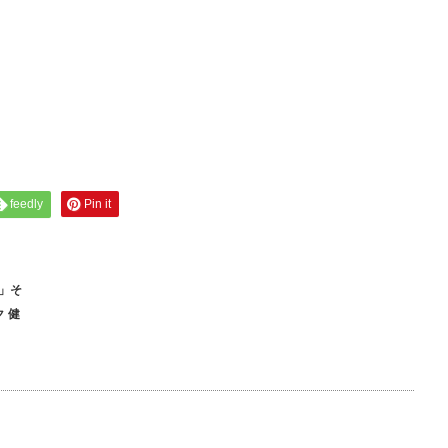
feedly
Pin it
」そ
 健