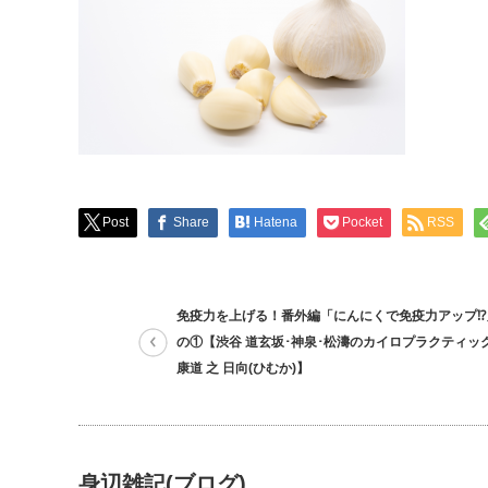
Post
Share
Hatena
Pocket
RSS
免疫力を上げる！番外編「にんにくで免疫力アップ⁉
の①【渋谷 道玄坂･神泉･松濤のカイロプラクティック
康道 之 日向(ひむか)】
身辺雑記(ブログ)