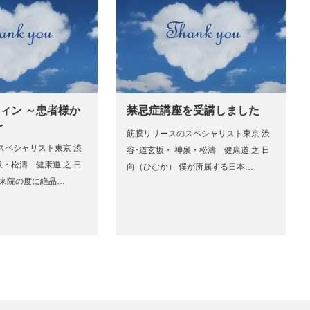
ィン ～患者様か
禁忌症講座を受講しました
～
筋膜リリースのスペシャリスト東京 渋
スペシャリスト東京 渋
谷･道玄坂・ 神泉・松濤 健康道 之 日
泉・松濤 健康道 之 日
向（ひむか） 僕が所属する日本…
ご来院の度に絶品…