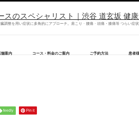
ースのスペシャリスト｜渋谷 道玄坂 健康道
調整を用い症状に多角的にアプローチ。肩こり ･ 腰痛 ･ 頭痛・膝痛等 つらい
店舗案内
コース・料金のご案内
ご予約方法
患者
feedly
Pin it