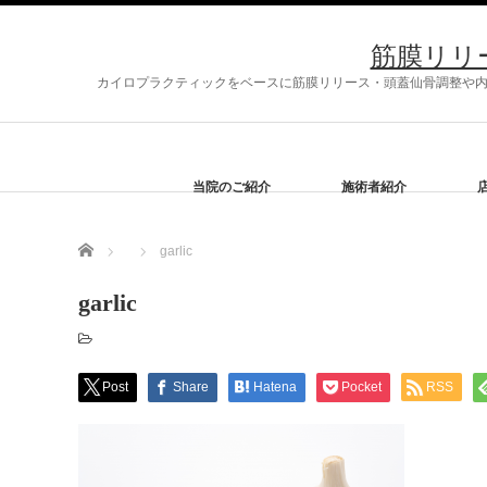
筋膜リリ
カイロプラクティックをベースに筋膜リリース・頭蓋仙骨調整や内臓
当院のご紹介
施術者紹介
Home
garlic
garlic
Post
Share
Hatena
Pocket
RSS