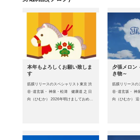
本年もよろしくお願い致しま
夕張メロン
す
き物～
筋膜リリースのスペシャリスト東京 渋
筋膜リリースの
谷･道玄坂・ 神泉・松濤 健康道 之 日
谷･道玄坂・ 神
向（ひむか） 2026年明けましておめ…
向（ひむか） 