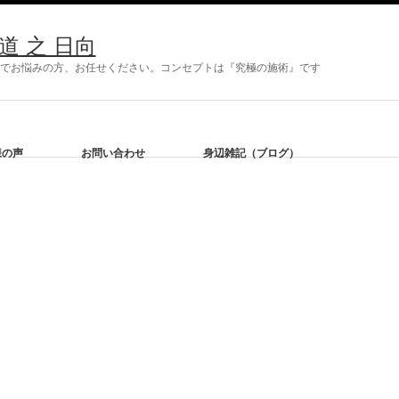
 之 日向
症状でお悩みの方、お任せください。コンセプトは『究極の施術』です
様の声
お問い合わせ
身辺雑記（ブログ）