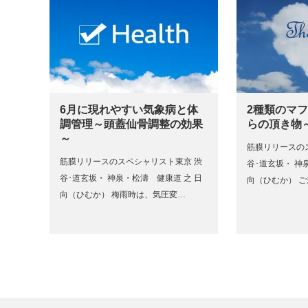
6月に現れやすい気象病と体
2種類のマフ
調管理～頭蓋仙骨調整の効果
らの頂き物
～
筋膜リリースの
筋膜リリースのスペシャリスト東京 渋
谷･道玄坂・ 神
谷･道玄坂・ 神泉・松濤 健康道 之 日
向（ひむか） 
向（ひむか） 梅雨時は、気圧変…