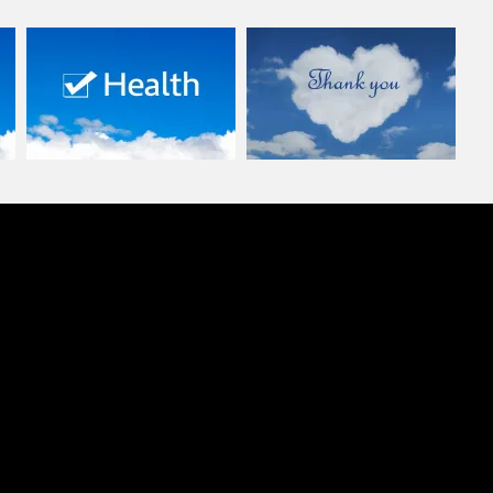
『春腰痛』早めの対策を！
ハンドメイドのバスクチーズケ
Vol.2 |…
ーキをいただ…