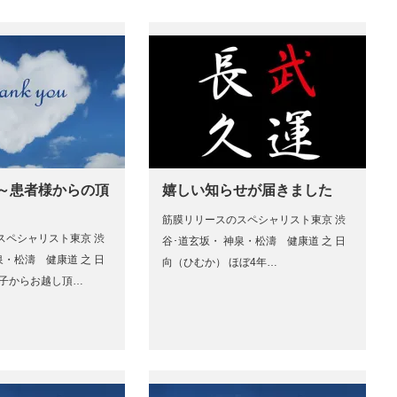
 ～患者様からの頂
嬉しい知らせが届きました
筋膜リリースのスペシャリスト東京 渋
スペシャリスト東京 渋
谷･道玄坂・ 神泉・松濤 健康道 之 日
泉・松濤 健康道 之 日
向（ひむか） ほぼ4年…
逗子からお越し頂…