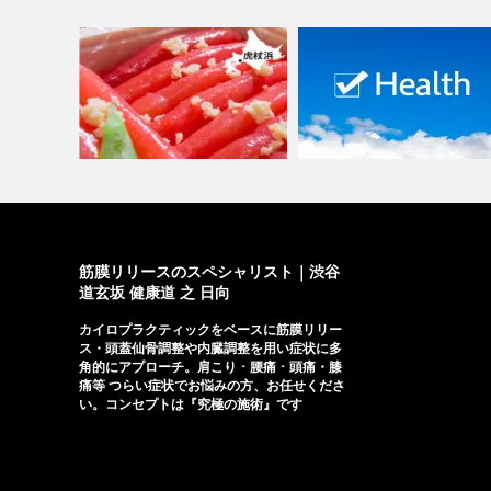
『春腰痛』早めの対策を！
虎杖浜の山わさびたらこ
Vol.1 …
筋膜リリースのスペシャリスト｜渋谷
道玄坂 健康道 之 日向
カイロプラクティックをベースに筋膜リリー
ス・頭蓋仙骨調整や内臓調整を用い症状に多
角的にアプローチ。肩こり ･ 腰痛 ･ 頭痛・膝
痛等 つらい症状でお悩みの方、お任せくださ
い。コンセプトは『究極の施術』です