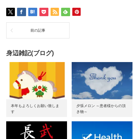
前の記事
身辺雑記(ブログ)
本年もよろしくお願い致しま
夕張メロン ～患者様からの頂
す
き物～